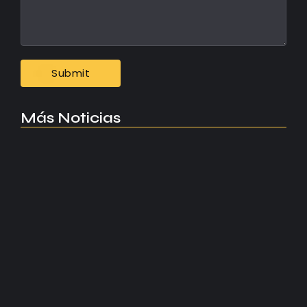
Más Noticias
Manchester United apuesta por Eva…
agosto 5, 2026
Kerolin rompe récords con el…
agosto 5, 2026
Messi dona para Madrid tras…
agosto 4, 2026