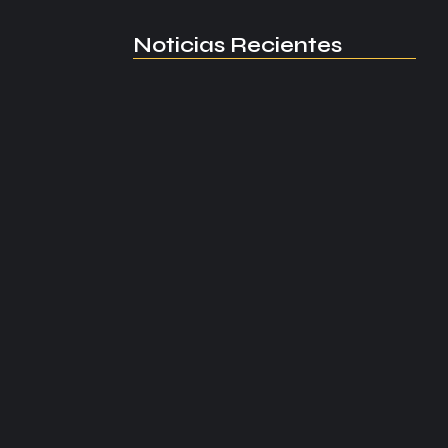
Noticias Recientes
Manchester United apuesta por
Eva…
agosto 5, 2026