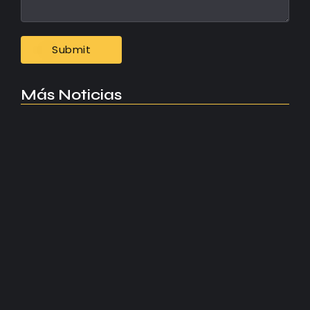
Más Noticias
Manchester United apuesta por Eva…
agosto 5, 2026
Kerolin rompe récords con el…
agosto 5, 2026
Messi dona para Madrid tras…
agosto 4, 2026