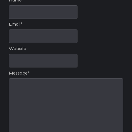
Email
*
Website
Message
*