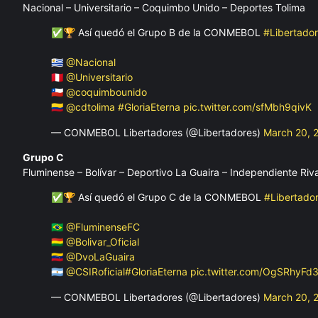
Nacional – Universitario – Coquimbo Unido – Deportes Tolima
✅🏆 Así quedó el Grupo B de la CONMEBOL
#Libertado
🇺🇾
@Nacional
🇵🇪
@Universitario
🇨🇱
@coquimbounido
🇨🇴
@cdtolima
#GloriaEterna
pic.twitter.com/sfMbh9qivK
— CONMEBOL Libertadores (@Libertadores)
March 20, 
Grupo C
Fluminense – Bolívar – Deportivo La Guaira – Independiente Riv
✅🏆 Así quedó el Grupo C de la CONMEBOL
#Libertado
🇧🇷
@FluminenseFC
🇧🇴
@Bolivar_Oficial
🇻🇪
@DvoLaGuaira
🇦🇷
@CSIRoficial
#GloriaEterna
pic.twitter.com/OgSRhyFd3
— CONMEBOL Libertadores (@Libertadores)
March 20, 