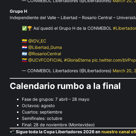
— CONMEBOL Libertadores (@Libertadores)
March 20, 
Grupo H
Independiente del Valle – Libertad – Rosario Central – Universid
✅🏆 Así quedó el Grupo H de la CONMEBOL
#Libertado
🇪🇨
@IDV_EC
🇵🇾
@Libertad_Guma
🇦🇷
@RosarioCentral
🇻🇪
@UCVFCOFICIAL
#GloriaEterna
pic.twitter.com/bVP
— CONMEBOL Libertadores (@Libertadores)
March 20, 
Calendario rumbo a la final
Fase de grupos: 7 abril – 28 mayo
Octavos: agosto
Cuartos: septiembre
Semifinales: octubre
Final: 28 de noviembre (Montevideo)
📲 Sigue toda la Copa Libertadores 2026 en
nuestro canal o