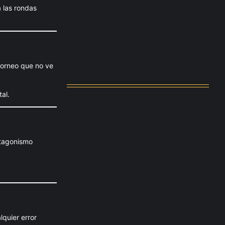
 las rondas
Messi dona para Madrid tras…
agosto 4, 2026
torneo que no ve
Milán despide a su eterno…
agosto 4, 2026
al.
otagonismo
quier error