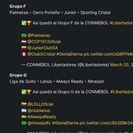
Grupo F
Palmeiras – Cerro Porteño – Junior – Sporting Cristal
✅🏆 Así quedó el Grupo F de la CONMEBOL
#Libertador
🇧🇷
@Palmeiras
🇵🇾
@CCP1912oficial
🇨🇴
@JuniorClubSA
🇵🇪
@ClubSCristal
#GloriaEterna
pic.twitter.com/oQ6PFM
— CONMEBOL Libertadores (@Libertadores)
March 20, 
Grupo G
Liga de Quito – Lanús – Always Ready – Mirassol
✅🏆 Así quedó el Grupo G de la CONMEBOL
#Libertado
🇪🇨
@LDU_Oficial
🇦🇷
@clublanus
🇧🇴
#AlwaysReady
🇧🇷
@mirassolfc
#GloriaEterna
pic.twitter.com/cEb3EBk0