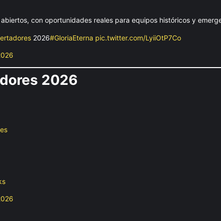
 abiertos, con oportunidades reales para equipos históricos y emerg
ertadores
2026
#GloriaEterna
pic.twitter.com/LyiiOtP7Co
2026
adores 2026
res
ks
2026