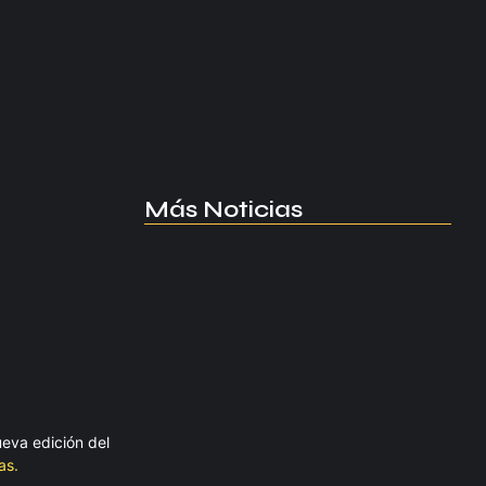
Más Noticias
Manchester United apuesta por
Eva…
agosto 5, 2026
Kerolin rompe récords con el…
agosto 5, 2026
eva edición del
as.