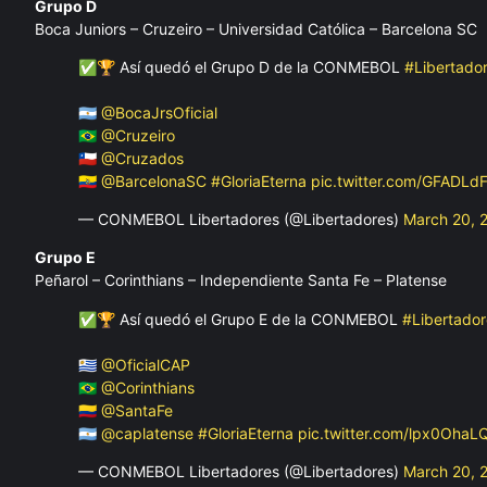
Grupo D
Boca Juniors – Cruzeiro – Universidad Católica – Barcelona SC
✅🏆 Así quedó el Grupo D de la CONMEBOL
#Libertado
🇦🇷
@BocaJrsOficial
🇧🇷
@Cruzeiro
🇨🇱
@Cruzados
🇪🇨
@BarcelonaSC
#GloriaEterna
pic.twitter.com/GFADLd
— CONMEBOL Libertadores (@Libertadores)
March 20, 
Grupo E
Peñarol – Corinthians – Independiente Santa Fe – Platense
✅🏆 Así quedó el Grupo E de la CONMEBOL
#Libertador
🇺🇾
@OficialCAP
🇧🇷
@Corinthians
🇨🇴
@SantaFe
🇦🇷
@caplatense
#GloriaEterna
pic.twitter.com/lpx0OhaL
— CONMEBOL Libertadores (@Libertadores)
March 20, 