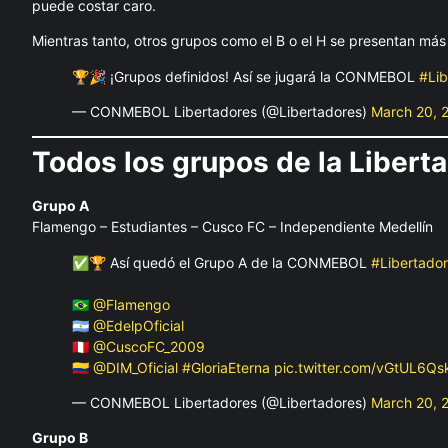
puede costar caro.
Mientras tanto, otros grupos como el B o el H se presentan más
🏆🎉 ¡Grupos definidos! Así se jugará la CONMEBOL
#Lib
— CONMEBOL Libertadores (@Libertadores)
March 20, 
Todos los grupos de la Libert
Grupo A
Flamengo – Estudiantes – Cusco FC – Independiente Medellín
✅🏆 Así quedó el Grupo A de la CONMEBOL
#Libertado
🇧🇷
@Flamengo
🇦🇷
@EdelpOficial
🇵🇪
@CuscoFC_2009
🇨🇴
@DIM_Oficial
#GloriaEterna
pic.twitter.com/vGtUL6Qs
— CONMEBOL Libertadores (@Libertadores)
March 20, 
Grupo B