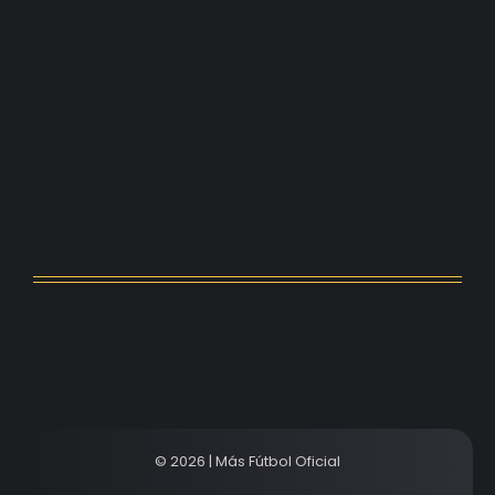
Kerolin rompe récords con el…
agosto 5, 2026
Messi dona para Madrid tras…
agosto 4, 2026
Milán despide a su eterno…
agosto 4, 2026
© 2026 | Más Fútbol Oficial