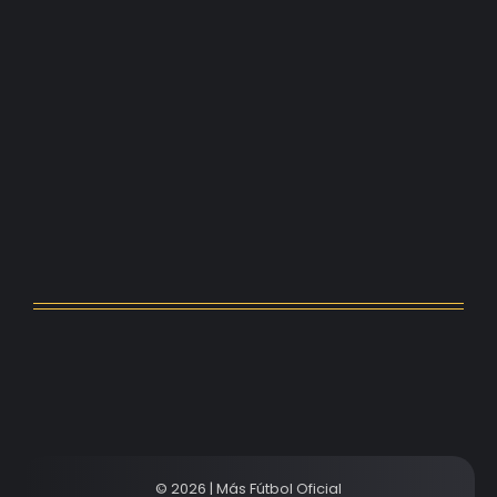
agosto 5, 2026
Kerolin rompe récords con el…
agosto 5, 2026
Messi dona para Madrid tras…
agosto 4, 2026
Milán despide a su eterno…
agosto 4, 2026
© 2026 | Más Fútbol Oficial