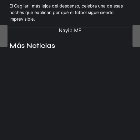
El Cagliari, más lejos del descenso, celebra una de esas
noches que explican por qué el fútbol sigue siendo
imprevisible.
Nayib MF
Más Noticias
Manchester United apuesta por Eva…
agosto 5, 2026
Kerolin rompe récords con el…
agosto 5, 2026
Messi dona para Madrid tras…
agosto 4, 2026