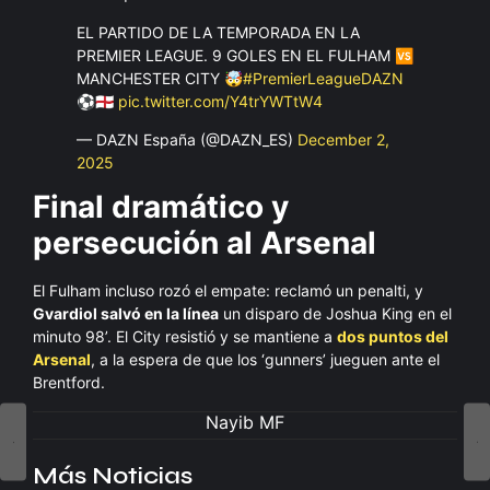
EL PARTIDO DE LA TEMPORADA EN LA
PREMIER LEAGUE. 9 GOLES EN EL FULHAM 🆚
MANCHESTER CITY 🤯
#PremierLeagueDAZN
⚽🏴󠁧󠁢󠁥󠁮󠁧󠁿
pic.twitter.com/Y4trYWTtW4
— DAZN España (@DAZN_ES)
December 2,
2025
Final dramático y
persecución al Arsenal
El Fulham incluso rozó el empate: reclamó un penalti, y
Gvardiol salvó en la línea
un disparo de Joshua King en el
minuto 98’. El City resistió y se mantiene a
dos puntos del
Arsenal
, a la espera de que los ‘gunners’ jueguen ante el
Brentford.
Nayib MF
Más Noticias