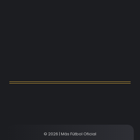
Kerolin rompe récords con el…
agosto 5, 2026
Messi dona para Madrid tras…
agosto 4, 2026
Milán despide a su eterno…
agosto 4, 2026
© 2026 | Más Fútbol Oficial