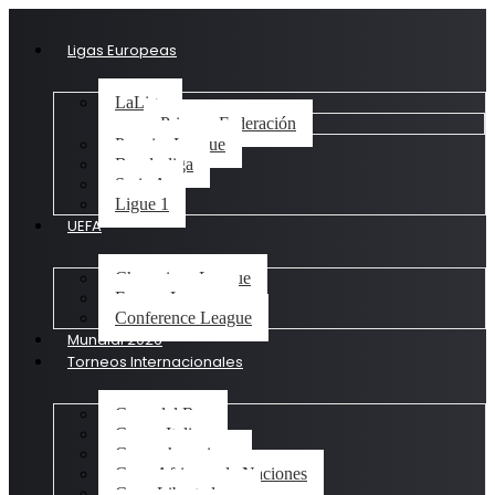
Ligas Europeas
LaLiga
Primera Federación
Premier League
Bundesliga
Serie A
Ligue 1
UEFA
Champions League
Europa League
Conference League
Mundial 2026
Torneos Internacionales
Copa del Rey
Coppa Italia
Concachampions
Copa Africana de Naciones
Copa Libertadores