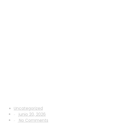
Estados Unidos ya
sueña con hacer historia
Uncategorized
junio 20, 2026
-
No Comments
-