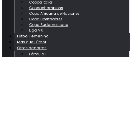
Coppa Italia
Concachampions
Copa Africana de Naciones
Copa Libertadores
Copa Sudamericana
Liga MX
Fútbol Femenino
Más que Fútbol
Otros deportes
Fórmula 1