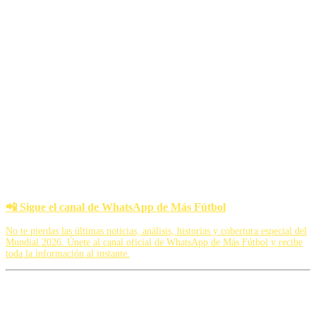
Un dato histórico para los anfitriones
El triunfo tiene un valor especial para la historia del fútbol estadounidense.
Es la primera vez que Estados Unidos enlaza dos victorias consecutivas
en una Copa del Mundo desde el Mundial de Uruguay 1930, hace 96 años.
Además, el combinado norteamericano aseguró matemáticamente su
presencia en las eliminatorias y llegará a la última jornada con la
tranquilidad del trabajo bien hecho.
Los autogoles siguen siendo protagonistas
El tanto en propia puerta de Burgess elevó a siete el número de autogoles
registrados en este Mundial 2026.
La cifra comienza a acercarse al récord histórico de 12 tantos en propia
meta registrados en una misma Copa del Mundo.
📲 Sigue el canal de WhatsApp de Más Fútbol
No te pierdas las últimas noticias, análisis, historias y cobertura especial del
Mundial 2026. Únete al canal oficial de WhatsApp de Más Fútbol y recibe
toda la información al instante.
Nayib MF