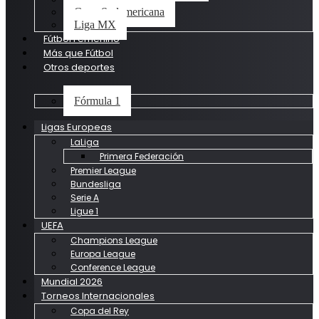
Copa Sudamericana
Liga MX
Fútbol Femenino
Más que Fútbol
Otros deportes
Fórmula 1
Ligas Europeas
LaLiga
Primera Federación
Premier League
Bundesliga
Serie A
Ligue 1
UEFA
Champions League
Europa League
Conference League
Mundial 2026
Torneos Internacionales
Copa del Rey