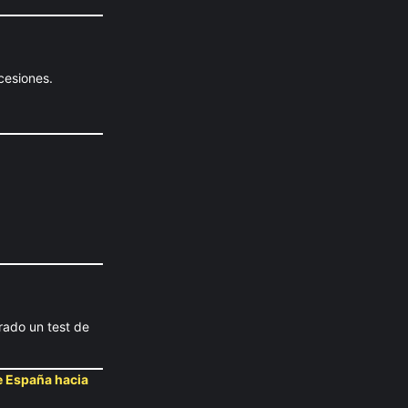
cesiones.
rado un test de
e España hacia