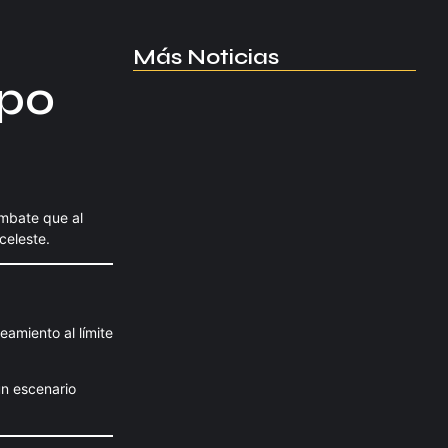
Más Noticias
upo
Manchester United apuesta por
Eva…
agosto 5, 2026
mbate que al
Kerolin rompe récords con el…
celeste.
agosto 5, 2026
eamiento al límite
Messi dona para Madrid tras…
agosto 4, 2026
un escenario
Milán despide a su eterno…