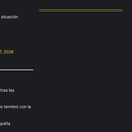
agosto 4, 2026
 situación
7, 2026
tras las
ue terminó con la
spaña