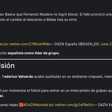
lex Baena que Fernando Muslera no logró blocar. El fallo provocó una
ndo el cambio al descanso a Bielsa tras su error.
al
pic.twitter.com/Z786uktRMs
— DAZN España (@DAZN_ES)
June 2
ación
española como líder de grupo.
lsión
. F
ederico Valverde
acabó sustituido en un ambiente crispado, mien
onó por momentos el fútbol para entrar en un intercambio de golpes q
sí.
canso dejas 🟥
#DAZNMundial
pic.twitter.com/jgOaFBe5iz
— DAZN E