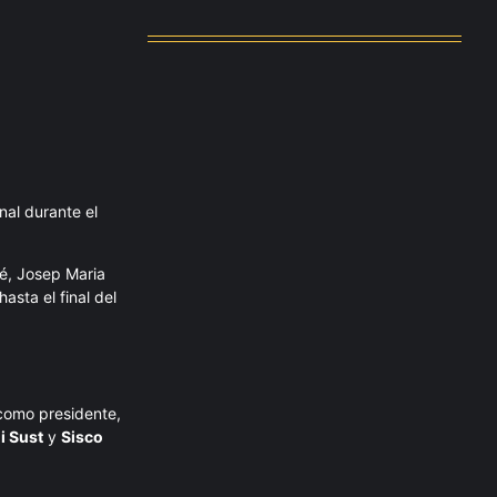
agosto 4, 2026
nal durante el
vé, Josep Maria
asta el final del
como presidente,
i Sust
y
Sisco