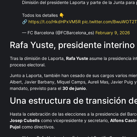
Dimisión del presidente Laporta y parte de la Junta para 
Todos los detalles 👇
🔗
https://t.co/HkdHPxVM5R
pic.twitter.com/BwuWOT2
— FC Barcelona (@FCBarcelona_es)
February 9, 2026
Rafa Yuste, presidente interino 
Tras la dimisión de Laporta,
Rafa Yuste
asume la presidencia int
proceso electoral.
Junto a Laporta, también han cesado de sus cargos varios miemb
Albert, Javier Barbany, Miquel Camps, Aureli Mas, Javier Puig y 
mandato, previsto para el
30 de junio
.
Una estructura de transición de
Hasta la celebración de las elecciones a la presidencia del Ba
Josep Cubells
como vicepresidente y secretario,
Alfons Castr
Pujol
como directivos.