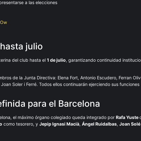
presentarse a las elecciones
TOw
hasta julio
erina del club hasta el
1 de julio
, garantizando continuidad institucio
ros de la Junta Directiva: Elena Fort, Antonio Escudero, Ferran Oli
Joan Soler i Ferré. Todos ellos continuarán ejerciendo sus funciones h
finida para el Barcelona
rcelona, el máximo órgano colegiado queda integrado por
Rafa Yuste
o
como tesorero, y
Jepip Ignasi Macià
,
Ángel Ruidalbas
,
Joan Solé 