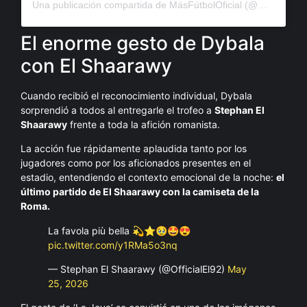
Una publicación compartida de MásFútbolOficial (@masfutboltudosisdiaria)
El enorme gesto de Dybala
con El Shaarawy
Cuando recibió el reconocimiento individual, Dybala
sorprendió a todos al entregarle el trofeo a
Stephan El
Shaarawy
frente a toda la afición romanista.
La acción fue rápidamente aplaudida tanto por los
jugadores como por los aficionados presentes en el
estadio, entendiendo el contexto emocional de la noche:
el
último partido de El Shaarawy con la camiseta de la
Roma.
La favola più bella 💫⭐️🥹🤩😍
pic.twitter.com/y1RMa5o3nq
— Stephan El Shaarawy (@OfficialEl92)
May
25, 2026