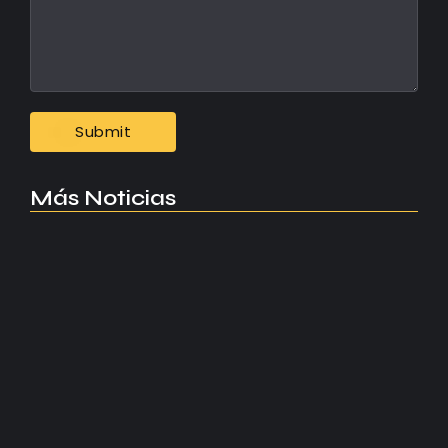
Más Noticias
Manchester United apuesta por Eva…
agosto 5, 2026
Kerolin rompe récords con el…
agosto 5, 2026
Messi dona para Madrid tras…