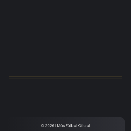
Kerolin rompe récords con el…
agosto 5, 2026
Messi dona para Madrid tras…
agosto 4, 2026
Milán despide a su eterno…
agosto 4, 2026
© 2026 | Más Fútbol Oficial