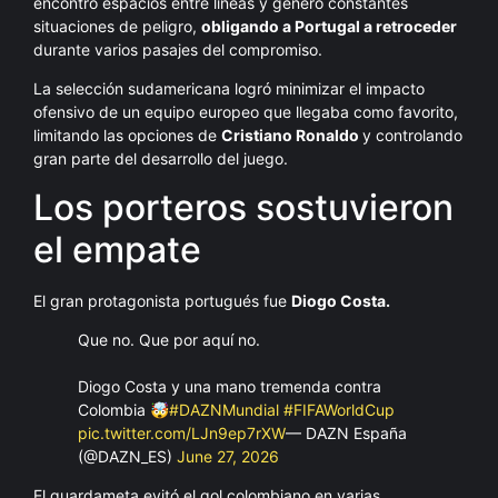
encontró espacios entre líneas y generó constantes
situaciones de peligro,
obligando a Portugal a retroceder
durante varios pasajes del compromiso.
La selección sudamericana logró minimizar el impacto
ofensivo de un equipo europeo que llegaba como favorito,
limitando las opciones de
Cristiano Ronaldo
y controlando
gran parte del desarrollo del juego.
Los porteros sostuvieron
el empate
El gran protagonista portugués fue
Diogo Costa.
Que no. Que por aquí no.
Diogo Costa y una mano tremenda contra
Colombia 🤯
#DAZNMundial
#FIFAWorldCup
pic.twitter.com/LJn9ep7rXW
— DAZN España
(@DAZN_ES)
June 27, 2026
El guardameta evitó el gol colombiano en varias