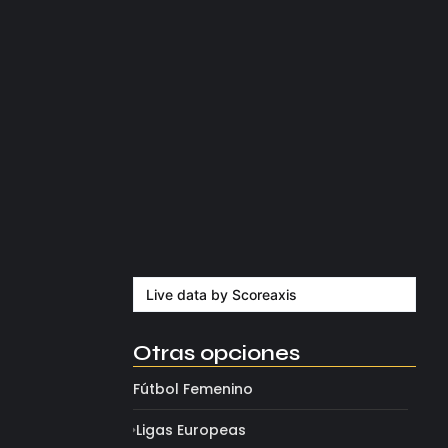
Kerolin rompe récords con el…
agosto 5, 2026
Messi dona para Madrid tras…
agosto 4, 2026
onados.
Milán despide a su eterno…
agosto 4, 2026
Live data by
Scoreaxis
Otras opciones
Fútbol Femenino
Ligas Europeas