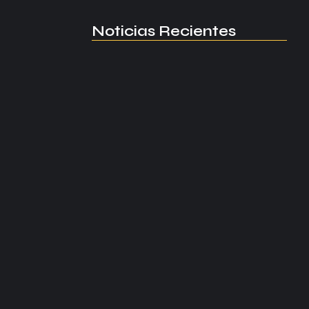
Noticias Recientes
Manchester United apuesta por
Eva…
agosto 5, 2026