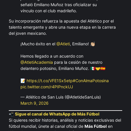
señaló Emiliano Muñoz tras oficializar su
vínculo con el club madrileño.
Su incorporación refuerza la apuesta del Atlético por el
talento emergente y abre una nueva etapa en la carrera
del joven mexicano.
¡Mucho éxito en el
@Atleti
, Emiliano! 👏🏼
Hemos llegado a un acuerdo con
@AtletiAcademia
para la cesión de nuestro
delantero potosino, Emiliano Muñoz. 🇲🇽🤝🇪🇸
📝
https://t.co/VFE1Sx5etp
#ConAlmaPotosina
pic.twitter.com/r4PIPnckUJ
— Atlético de San Luis (@AtletideSanLuis)
March 9, 2026
📲
Sigue el canal de WhatsApp de Más Fútbol
Si quieres recibir historias, análisis y noticias exclusivas del
fútbol mundial, únete al canal oficial de
Más Fútbol
en