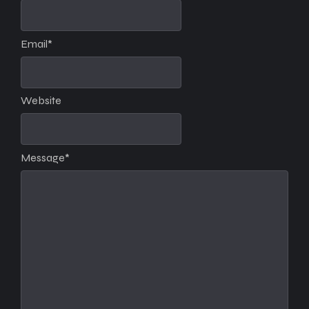
Email
*
Website
Message
*