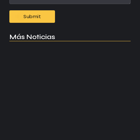
Más Noticias
Manchester United apuesta por Eva…
agosto 5, 2026
Kerolin rompe récords con el…
agosto 5, 2026
Messi dona para Madrid tras…
agosto 4, 2026
Milán despide a su eterno…