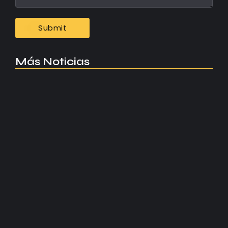
Más Noticias
Manchester United apuesta por Eva…
agosto 5, 2026
Kerolin rompe récords con el…
agosto 5, 2026
Messi dona para Madrid tras…
agosto 4, 2026
Milán despide a su eterno…