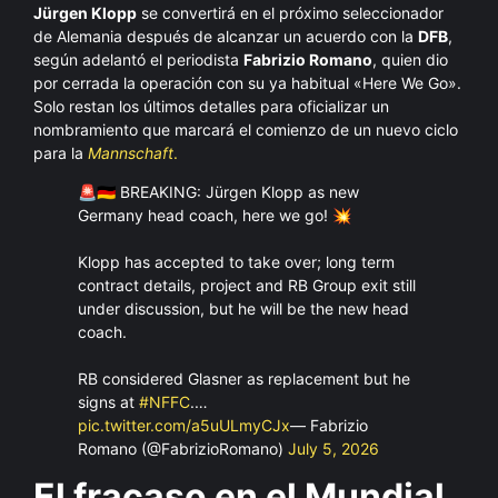
Jürgen Klopp
se convertirá en el próximo seleccionador
de Alemania después de alcanzar un acuerdo con la
DFB
,
según adelantó el periodista
Fabrizio Romano
, quien dio
por cerrada la operación con su ya habitual «Here We Go».
Solo restan los últimos detalles para oficializar un
nombramiento que marcará el comienzo de un nuevo ciclo
para la
Mannschaft
.
🚨🇩🇪 BREAKING: Jürgen Klopp as new
Germany head coach, here we go! 💥
Klopp has accepted to take over; long term
contract details, project and RB Group exit still
under discussion, but he will be the new head
coach.
RB considered Glasner as replacement but he
signs at
#NFFC
.…
pic.twitter.com/a5uULmyCJx
— Fabrizio
Romano (@FabrizioRomano)
July 5, 2026
El fracaso en el Mundial