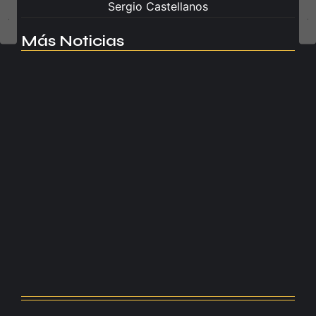
Sergio Castellanos
Más Noticias
Manchester United apuesta por Eva…
agosto 5, 2026
Kerolin rompe récords con el…
agosto 5, 2026
Messi dona para Madrid tras…
agosto 4, 2026
Milán despide a su eterno…
agosto 4, 2026