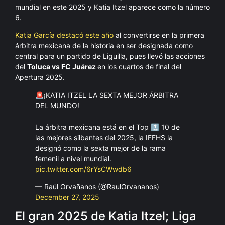
mundial en este 2025 y Katia Itzel aparece como la número
6.
Katia García destacó este año
al convertirse en la primera
árbitra mexicana de la historia en ser designada como
central para un partido de Liguilla, pues llevó las acciones
del
Toluca vs FC Juárez
en los cuartos de final del
Apertura 2025.
🚨¡KATIA ITZEL LA SEXTA MEJOR ÁRBITRA
DEL MUNDO!
La árbitra mexicana está en el Top 🔝 10 de
las mejores silbantes del 2025, la IFFHS la
designó como la sexta mejor de la rama
femenil a nivel mundial.
pic.twitter.com/6rYsCWwdb6
— Raúl Orvañanos (@RaulOrvananos)
December 27, 2025
El gran 2025 de Katia Itzel; Liga