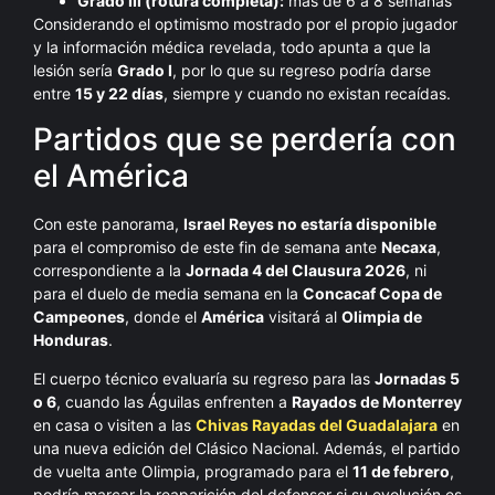
Grado III (rotura completa):
más de 6 a 8 semanas
Considerando el optimismo mostrado por el propio jugador
y la información médica revelada, todo apunta a que la
lesión sería
Grado I
, por lo que su regreso podría darse
entre
15 y 22 días
, siempre y cuando no existan recaídas.
Partidos que se perdería con
el América
Con este panorama,
Israel Reyes no estaría disponible
para el compromiso de este fin de semana ante
Necaxa
,
correspondiente a la
Jornada 4 del Clausura 2026
, ni
para el duelo de media semana en la
Concacaf Copa de
Campeones
, donde el
América
visitará al
Olimpia de
Honduras
.
El cuerpo técnico evaluaría su regreso para las
Jornadas 5
o 6
, cuando las Águilas enfrenten a
Rayados de Monterrey
en casa o visiten a las
Chivas Rayadas del Guadalajara
en
una nueva edición del Clásico Nacional. Además, el partido
de vuelta ante Olimpia, programado para el
11 de febrero
,
podría marcar la reaparición del defensor si su evolución es