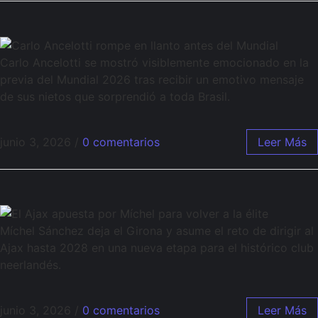
Carlo Ancelotti se mostró visiblemente emocionado en la
previa del Mundial 2026 tras recibir un emotivo mensaje
de sus nietos que sorprendió a toda Brasil.
junio 3, 2026
/
0 comentarios
Leer Más
Míchel Sánchez deja el Girona y asume el reto de dirigir al
Ajax hasta 2028 en una nueva etapa para el histórico club
neerlandés.
junio 3, 2026
/
0 comentarios
Leer Más