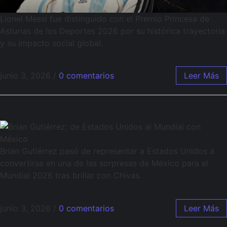
Lionel Messi fue distinguido con el Premio Princesa de
Asturias de los Deportes 2026 por su histórica trayectoria
y su impacto social global.
junio 3, 2026
/
0 comentarios
Leer Más
Brian Gutiérrez pasó de representar a Estados Unidos a
convertirse en una de las sorpresas de México para el
Mundial 2026 tras brillar con Chivas.
junio 3, 2026
/
0 comentarios
Leer Más